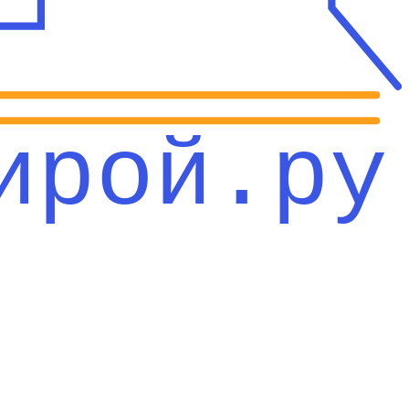
ирой.ру