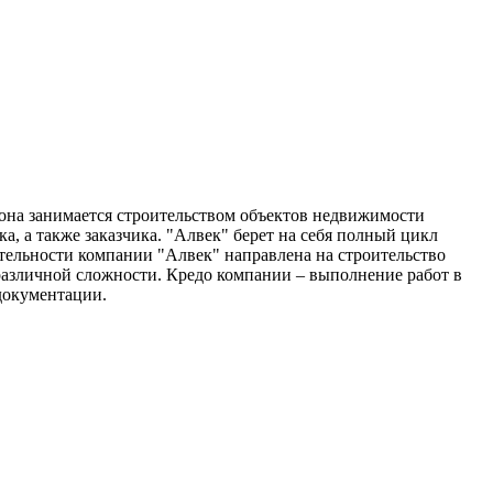
т она занимается строительством объектов недвижимости
, а также заказчика. "Алвек" берет на себя полный цикл
тельности компании "Алвек" направлена на строительство
различной сложности. Кредо компании – выполнение работ в
документации.