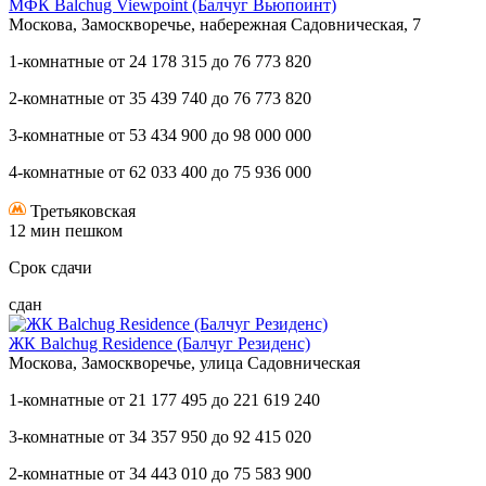
МФК Balchug Viewpoint (Балчуг Вьюпоинт)
Москова, Замоскворечье, набережная Садовническая, 7
1-комнатные
от
24 178 315
до
76 773 820
2-комнатные
от
35 439 740
до
76 773 820
3-комнатные
от
53 434 900
до
98 000 000
4-комнатные
от
62 033 400
до
75 936 000
Третьяковская
12 мин пешком
Срок сдачи
сдан
ЖК Balchug Residence (Балчуг Резиденс)
Москова, Замоскворечье, улица Садовническая
1-комнатные
от
21 177 495
до
221 619 240
3-комнатные
от
34 357 950
до
92 415 020
2-комнатные
от
34 443 010
до
75 583 900