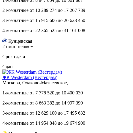
1-комнатные
от
8 947 854
до
10 561 887
2-комнатные
от
10 289 274
до
17 267 789
3-комнатные
от
15 915 606
до
26 623 450
4-комнатные
от
22 365 525
до
31 161 008
Кунцевская
25 мин пешком
Срок сдачи
Сдан
ЖК Westerdam (Вестердам)
Москова, Очаково-Матвеевское,
1-комнатные
от
7 778 520
до
10 400 030
2-комнатные
от
8 663 382
до
14 997 390
3-комнатные
от
12 629 100
до
17 495 632
4-комнатные
от
14 954 848
до
19 674 900