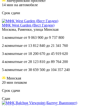
Мичуринский проспект
14 мин на автомобиле
Срок сдачи
МФК West Garden (Вест Гарден)
Москова, Раменки, улица Минская
1-комнатные
от
9 063 900
до
9 737 800
2-комнатные
от
13 812 840
до
21 341 760
3-комнатные
от
18 200 670
до
45 919 620
4-комнатные
от
28 123 810
до
89 764 200
5-комнатные
от
38 659 500
до
104 357 240
Минская
20 мин пешком
Срок сдачи
Сдан