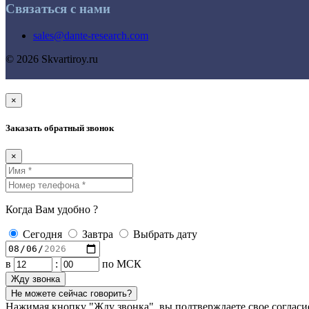
Связаться с нами
sales@dante-research.com
© 2026 Skvartiroy.ru
×
Заказать обратный звонок
×
Когда Вам удобно ?
Сегодня
Завтра
Выбрать дату
в
:
по МСК
Жду звонка
Не можете сейчас говорить?
Нажимая кнопку "Жду звонка", вы подтверждаете свое согласи