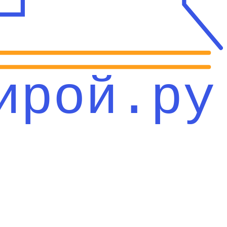
ирой.ру