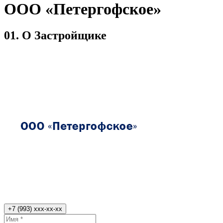
ООО «Петергофское»
01.
О Застройщике
+7 (993) xxx-xx-xx