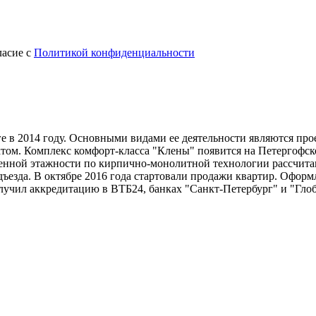
ласие с
Политикой конфиденциальности
е в 2014 году. Основными видами ее деятельности являются про
том. Комплекс комфорт-класса "Клены" появится на Петергофск
нной этажности по кирпично-монолитной технологии рассчитан
ъезда. В октябре 2016 года стартовали продажи квартир. Оформл
лучил аккредитацию в ВТБ24, банках "Санкт-Петербург" и "Глоб