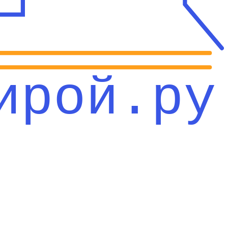
ирой.ру