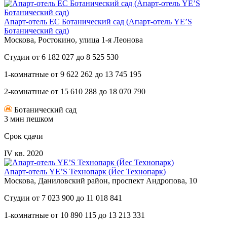
Апарт-отель ЕС Ботанический сад (Апарт-отель YE’S
Ботанический сад)
Москова, Ростокино, улица 1-я Леонова
Студии
от
6 182 027
до
8 525 530
1-комнатные
от
9 622 262
до
13 745 195
2-комнатные
от
15 610 288
до
18 070 790
Ботанический сад
3 мин пешком
Срок сдачи
IV кв. 2020
Апарт-отель YE’S Технопарк (Йес Технопарк)
Москова, Даниловский район, проспект Андропова, 10
Студии
от
7 023 900
до
11 018 841
1-комнатные
от
10 890 115
до
13 213 331