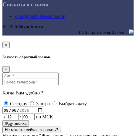
Связаться с нами
sales@dante-research.com
© 2026 Skvartiroy.ru
Сайт партнеской сети
×
Заказать обратный звонок
×
Когда Вам удобно ?
Сегодня
Завтра
Выбрать дату
в
:
по МСК
Жду звонка
Не можете сейчас говорить?
Нажимая кнопку "Жду звонка", вы подтверждаете свое