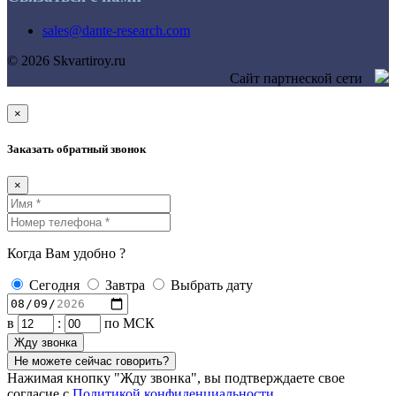
sales@dante-research.com
© 2026 Skvartiroy.ru
Сайт партнеской сети
×
Заказать обратный звонок
×
Когда Вам удобно ?
Сегодня
Завтра
Выбрать дату
в
:
по МСК
Жду звонка
Не можете сейчас говорить?
Нажимая кнопку "Жду звонка", вы подтверждаете свое
согласие с
Политикой конфиденциальности