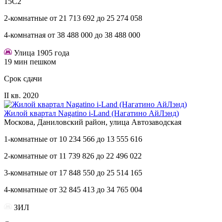
15С2
2-комнатные
от
21 713 692
до
25 274 058
4-комнатная
от
38 488 000
до
38 488 000
Улица 1905 года
19 мин пешком
Срок сдачи
II кв. 2020
Жилой квартал Nagatino i-Land (Нагатино АйЛэнд)
Москова, Даниловский район, улица Автозаводская
1-комнатные
от
10 234 566
до
13 555 616
2-комнатные
от
11 739 826
до
22 496 022
3-комнатные
от
17 848 550
до
25 514 165
4-комнатные
от
32 845 413
до
34 765 004
ЗИЛ