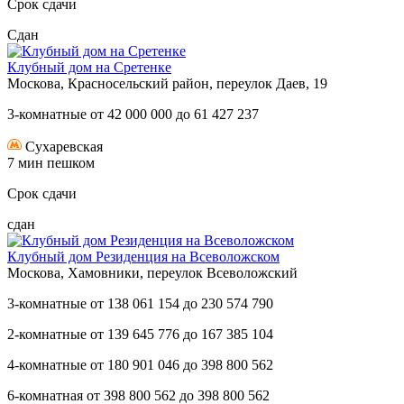
Срок сдачи
Сдан
Клубный дом на Сретенке
Москова, Красносельский район, переулок Даев, 19
3-комнатные
от
42 000 000
до
61 427 237
Сухаревская
7 мин пешком
Срок сдачи
сдан
Клубный дом Резиденция на Всеволожском
Москова, Хамовники, переулок Всеволожский
3-комнатные
от
138 061 154
до
230 574 790
2-комнатные
от
139 645 776
до
167 385 104
4-комнатные
от
180 901 046
до
398 800 562
6-комнатная
от
398 800 562
до
398 800 562