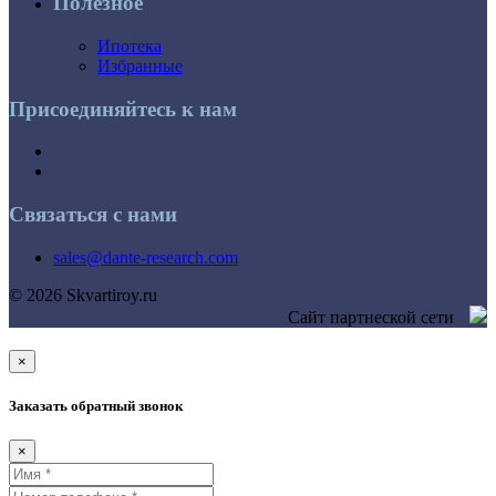
Полезное
Ипотека
Избранные
Присоединяйтесь к нам
Связаться с нами
sales@dante-research.com
© 2026 Skvartiroy.ru
Сайт партнеской сети
×
Заказать обратный звонок
×