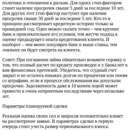
политики и отношения к рискам. Для одних стоп-фактором
станет наличие просрочек свыше 5 дней за последние 10 лет.
Для других этот стоп-фактор наступит при наличии
просрочек свыше 30 дней за последние 5 лет. Кто-то в
принципе рассматривает кредитную историю только за
прошедший год. Одно можно сказать точно – чем крупнее
банк и привлекательнее его условия, тем жестче подход к
оценке предыдущего опыта кредитования клиента. И
наоборот – чем менее популярен банк и выше ставка, тем
лояльнее он будет смотреть на клиента.
Совет: При погашении займа обязательно возьмите справку о
том, что полный расчет по кредиту произведен и у банка нет к
вам финансовых претензий. Убедитесь, что ссудный счет
закрыт и не осталось никаких долгов по процентам или пеням
со штрафами, если в процессе обслуживания вы допускали
просрочки. Задолженность даже в 10 копеек порой может
привести к очень неприятным последствиям через несколько
лет.
Параметры планируемой сделки
Реальная оценка своих сил и запросов положительно влияет
на рассмотрение заявки. В параметрах сделки в первую
очередь стоит учесть размер первоначального взноса.