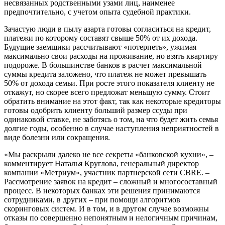
несвязанных родственными узами лиц, наименее
предпочтительно, с учетом опыта судебной практики.
Зачастую люди в пылу азарта готовы согласиться на кредит,
платежи по которому составят свыше 50% от их дохода.
Будущие заемщики рассчитывают «потерпеть», ужимая
максимально свои расходы на проживание, но взять квартиру
подороже. В большинстве банков в расчет максимальной
суммы кредита заложено, что платеж не может превышать
50% от дохода семьи. При росте этого показателя клиенту не
откажут, но скорее всего предложат меньшую сумму. Стоит
обратить внимание на этот факт, так как некоторые кредиторы
готовы одобрить клиенту больший размер ссуды при
одинаковой ставке, не заботясь о том, на что будет жить семья
долгие годы, особенно в случае наступления неприятностей в
виде болезни или сокращения.
«Мы раскрыли далеко не все секреты «банковской кухни», –
комментирует Наталья Круглова, генеральный директор
компании «Метриум», участник партнерской сети CBRE. –
Рассмотрение заявок на кредит – сложный и многосоставный
процесс. В некоторых банках эти решения принимаются
сотрудниками, в других – при помощи алгоритмов
скоринговых систем. И в том, и в другом случае возможны
отказы по совершенно непонятным и нелогичным причинам,