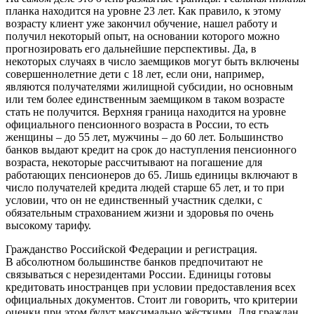
планка находится на уровне 23 лет. Как правило, к этому
возрасту клиент уже закончил обучение, нашел работу и
получил некоторый опыт, на основании которого можно
прогнозировать его дальнейшие перспективы. Да, в
некоторых случаях в число заемщиков могут быть включены
совершеннолетние дети с 18 лет, если они, например,
являются получателями жилищной субсидии, но основным
или тем более единственным заемщиком в таком возрасте
стать не получится. Верхняя граница находится на уровне
официального пенсионного возраста в России, то есть
женщины – до 55 лет, мужчины – до 60 лет. Большинство
банков выдают кредит на срок до наступления пенсионного
возраста, некоторые рассчитывают на погашение для
работающих пенсионеров до 65. Лишь единицы включают в
число получателей кредита людей старше 65 лет, и то при
условии, что он не единственный участник сделки, с
обязательным страхованием жизни и здоровья по очень
высокому тарифу.
Гражданство Российской Федерации и регистрация.
В абсолютном большинстве банков предпочитают не
связываться с нерезидентами России. Единицы готовы
кредитовать иностранцев при условии предоставления всех
официальных документов. Стоит ли говорить, что критерии
оценки при этом будут максимально жёсткими. Для граждан