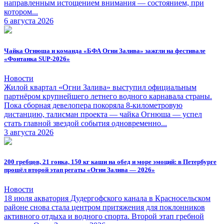
направленным истощением внимания — состоянием, при
котором...
6 августа 2026
Чайка Огнюша и команда «БФА Огни Залива» зажгли на фестивале
«Фонтанка SUP-2026»
Новости
Жилой квартал «Огни Залива» выступил официальным
партнёром крупнейшего летнего водного карнавала страны.
Пока сборная девелопера покоряла 8-километровую
дистанцию, талисман проекта — чайка Огнюша — успел
стать главной звездой события одновременно...
3 августа 2026
200 гребцов, 21 гонка, 150 кг каши на обед и море эмоций: в Петербурге
прошёл второй этап регаты «Огни Залива — 2026»
Новости
18 июля акватория Дудергофского канала в Красносельском
районе снова стала центром притяжения для поклонников
активного отдыха и водного спорта. Второй этап гребной