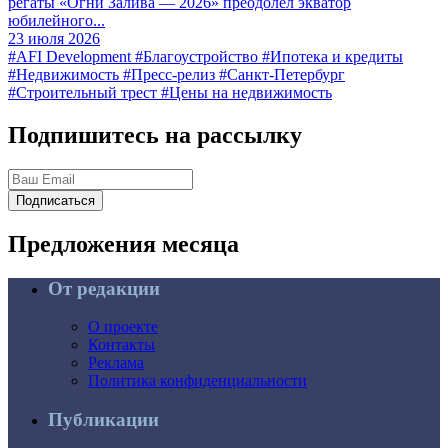
регаты «Огни Залива — 2026» преодолел экватор
юбилейного...
23 июля 2026
#AFI Development
#Благоустройство
#Ипотека и кредиты
#Недвижимость
#Пресс-релиз
#Санкт-Петербург
#Строительный трест
#Цены на недвижимость
Подпишитесь на рассылку
Подписаться
Предложения
месяца
От редакции
О проекте
Контакты
Реклама
Политика конфиденциальности
Публикации