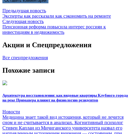
Предыдущая новость
Эксперты как рассказали как сэкономить на ремонте
Следующая новость
Пенсионная реформа повысила интерес россиян к
инвестициям в недвижимость
Акции и
Спецпредложения
Все спецпредложения
Похожие
записи
Архитектура восстановления: как видовые квартиры Клубного города
на реке Примавера влияют на физиологию резидентов
Новости
Медицина знает такой вид истощения, который не лечится
сном и не считывается в анализах. Когнитивный психолог
Стивен Каплан из Мичиганского университета назвал его
направленным истощением внимания — состоянием, при