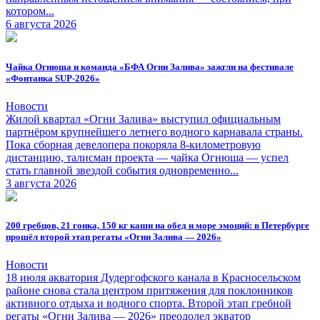
котором...
6 августа 2026
Чайка Огнюша и команда «БФА Огни Залива» зажгли на фестивале
«Фонтанка SUP-2026»
Новости
Жилой квартал «Огни Залива» выступил официальным
партнёром крупнейшего летнего водного карнавала страны.
Пока сборная девелопера покоряла 8-километровую
дистанцию, талисман проекта — чайка Огнюша — успел
стать главной звездой события одновременно...
3 августа 2026
200 гребцов, 21 гонка, 150 кг каши на обед и море эмоций: в Петербурге
прошёл второй этап регаты «Огни Залива — 2026»
Новости
18 июля акватория Дудергофского канала в Красносельском
районе снова стала центром притяжения для поклонников
активного отдыха и водного спорта. Второй этап гребной
регаты «Огни Залива — 2026» преодолел экватор