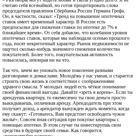
считаю себя всезнайкой, но готов процитировать слова
председателя правления Сбербанка России Германа Грефа.
Он, в частности, сказал: «Тренд на повышение ипотечных
ставок имеет временный характер. В России есть
предпосылки для снижения ставки по ипотеке до 7% в
ближайшее время». От себя добавлю, что колебания уровня
ипотечных ставок, которые мы наблюдали осенью прошлого
года, носят некритичный характер. Рынок недвижимости не
ощутил сколько-нибудь значимого снижения количества
покупателей. Более того, покупательская активность
повысилась, невзирая ни на что.
Так что, зачем же унижать новое поколение разными
разговорами и домыслами. Молодёжь у нас умная, и старается
строить свою жизнь в соответствии с соображениями
здравого смысла. У молодых людей есть чёткое понимание
своей финансовой выгоды. Давайте «зреть в корень». Если ты
арендуешь квартиру, то ежемесячно ты свои деньги просто
выкидываешь, оплачивая аренду. Арендодатель при этом
получает доход, а арендатор вынужден ждать момента, когда
ему скажут: «Готовьтесь. Вам предстоит освободить чужое
жильё». Совсем иная ситуация при покупке квартиры с
помощью ипотеки. В этом случае ты инвестируешь свои
средства в будущее своей семьи. Как говорится,
«почувствуйте разницу».