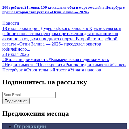
200 гребцов, 21 гонка, 150 кг каши на обед и море эмоций: в Петербурге
прошёл второй этап регаты «Огни Залива — 2026»
Новости
18 июля акватория Дудергофского канала в Красносельском
районе снова стала центром притяжения для поклонников
активного отдыха и водного спорта. Второй этап гребной
регаты «Огни Залива — 2026» преодолел экватор
юбилейного...
23 июля 2026
#Жилая недвижимость
#Коммерческая недвижимость
#Недвижимость
#Пресс-релиз
#Рынок недвижимости
#Санкт-
Петербург
#Строительный трест
#Уплата налогов
Подпишитесь на рассылку
Подписаться
Предложения
месяца
От редакции