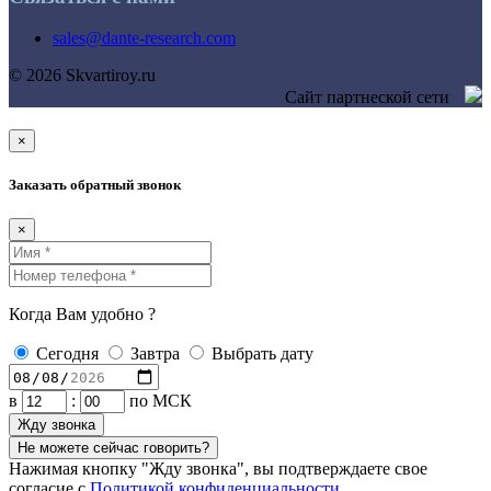
sales@dante-research.com
© 2026 Skvartiroy.ru
Сайт партнеской сети
×
Заказать обратный звонок
×
Когда Вам удобно ?
Сегодня
Завтра
Выбрать дату
в
:
по МСК
Жду звонка
Не можете сейчас говорить?
Нажимая кнопку "Жду звонка", вы подтверждаете свое
согласие с
Политикой конфиденциальности