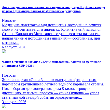
Архитектура восстановления: как видовые квартиры Клубного города
на реке Примавера влияют на физиологию резидентов
Новости
Медицина знает такой вид истощения, который не лечится
сном и не считывается в анализах. Когнитивный психолог
Стивен Каплан из Мичиганского университета назвал его
направленным истощением внимания — состоянием, при
котором...
6 августа 2026
Чайка Огнюша и команда «БФА Огни Залива» зажгли на фестивале
«Фонтанка SUP-2026»
Новости
Жилой квартал «Огни Залива» выступил официальным
партнёром крупнейшего летнего водного карнавала страны.
Пока сборная девелопера покоряла 8-километровую
дистанцию, талисман проекта — чайка Огнюша — успел
стать главной звездой события одновременно...
3 августа 2026