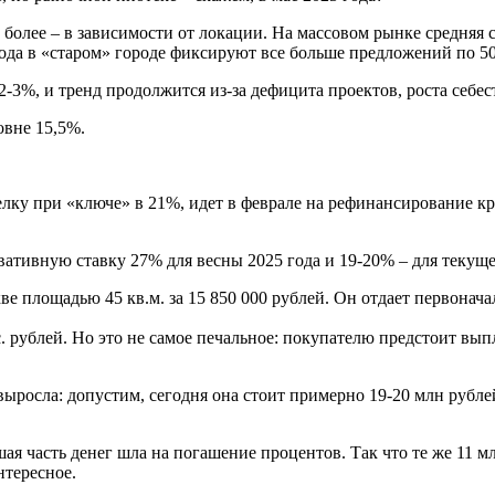
и более – в зависимости от локации. На массовом рынке средняя
года в «старом» городе фиксируют все больше предложений по 50
 2-3%, и тренд продолжится из-за дефицита проектов, роста се
овне 15,5%.
лку при «ключе» в 21%, идет в феврале на рефинансирование кр
вативную ставку 27% для весны 2025 года и 19-20% – для текуще
е площадью 45 кв.м. за 15 850 000 рублей. Он отдает первоначал
 рублей. Но это не самое печальное: покупателю предстоит выпла
ыросла: допустим, сегодня она стоит примерно 19-20 млн рублей
шая часть денег шла на погашение процентов. Так что те же 11 
нтересное.