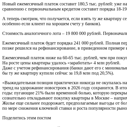
Новый ежемесячный платеж составит 180,5 тыс. рублей: уже на
сравнению с первоначальным кредитом составит порядка 18-19
А теперь смотрим, что получается, если взять ту же квартиру 
особенно если клиент на хорошем счету у банков).
Стоимость аналогичного лота – 19 800 000 рублей. Первоначаль
Ежемесячный платеж будет порядка 241 000 рублей. Полная пер
позже решился на рефинансирование, в приведенном примере
Ежемесячный платеж ниже на 60-65 тыс. рублей, чем при покуп
На росте цены квартиры удалось «заработать» 4 млн рублей.
Даже с учетом рефинансирования (банки дают его с минимальны
бы ту же квартиру купили сейчас за 19,8 млн под 20,5%).
«Выжидательная позиция практически никогда не окупалась на
тренд на удорожание новостроек в 2026 году сохранится. В ит
годы: пугающие 21% были временной болью, которую перекрыл
сознательно откладывают покупку квартиры в Москве – наприм
Жилье еще сильнее подорожает, предполагаемые выгоды от боль
по мере снижения ключевой ставки и роста популярности рыно
Поделитись этим постом