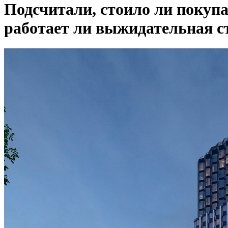
Подсчитали, стоило ли покупа
работает ли выжидательная с