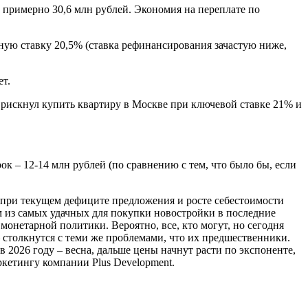
т примерно 30,6 млн рублей. Экономия на переплате по
енную ставку 20,5% (ставка рефинансирования зачастую ниже,
ет.
й рискнул купить квартиру в Москве при ключевой ставке 21% и
к – 12-14 млн рублей (по сравнению с тем, что было бы, если
А при текущем дефиците предложения и росте себестоимости
им из самых удачных для покупки новостройки в последние
нетарной политики. Вероятно, все, кто могут, но сегодня
 столкнутся с теми же проблемами, что их предшественники.
 2026 году – весна, дальше цены начнут расти по экспоненте,
ркетингу компании Plus Development.