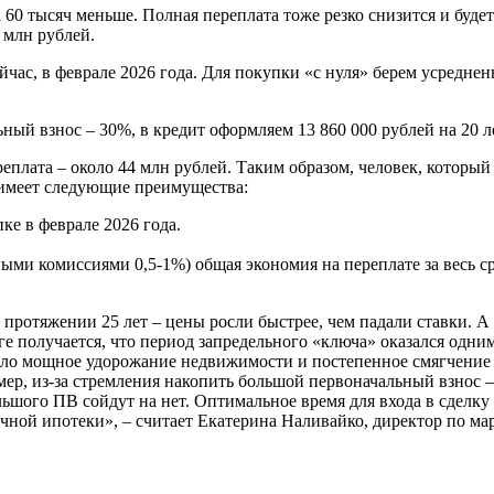
 60 тысяч меньше. Полная переплата тоже резко снизится и буде
 млн рублей.
сейчас, в феврале 2026 года. Для покупки «с нуля» берем усредн
ный взнос – 30%, в кредит оформляем 13 860 000 рублей на 20 л
еплата – около 44 млн рублей. Таким образом, человек, которы
 имеет следующие преимущества:
ке в феврале 2026 года.
ми комиссиями 0,5-1%) общая экономия на переплате за весь сро
 протяжении 25 лет – цены росли быстрее, чем падали ставки. 
оге получается, что период запредельного «ключа» оказался одн
о мощное удорожание недвижимости и постепенное смягчение мо
ер, из-за стремления накопить большой первоначальный взнос –
шого ПВ сойдут на нет. Оптимальное время для входа в сделку в
чной ипотеки», – считает Екатерина Наливайко, директор по ма