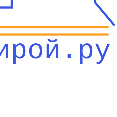
ирой.ру