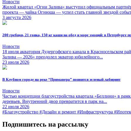
Новости
Жилой квартал «Огни Залива» выступил официальным партнёро
проекта — чайка Огнюша — успел стать главной звездой событ
3 августа 2026
200 гребцов, 21 гонка, 150 кг каши на обед и море эмоций: в Петербурге
Новости
18 июля акватория Дудергофского канала в Красносельском ра
Залива — 2026» преодолел экватор юбилейного...
23 июля 2026
В Клубном городе на реке “Примавера” появится зеленый лабиринт
Новости
Частью концепции благоустройства квартала «Беллини» в рамка
деревьев. Внутренний двор превратится в парк на...
22 июля 2026
#Благоустройство
#Дизайн и ремонт
#Инфраструктура
#Ипотек
Подпишитесь на рассылку