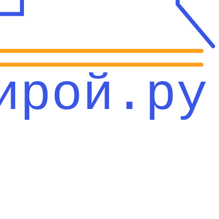
ирой.ру