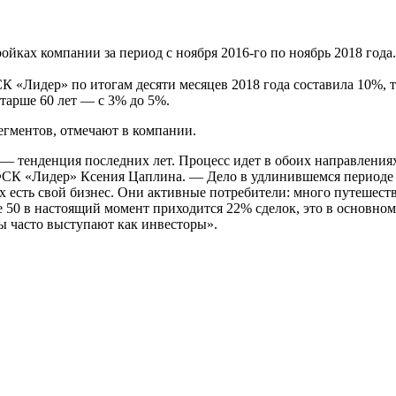
ах компании за период с ноября 2016-го по ноябрь 2018 года. 
СК «Лидер» по итогам десяти месяцев 2018 года составила 10%, т
старше 60 лет — с 3% до 5%.
егментов, отмечают в компании.
тенденция последних лет. Процесс идет в обоих направлениях: 
ФСК «Лидер» Ксения Цаплина. — Дело в удлинившемся периоде 
х есть свой бизнес. Они активные потребители: много путешес
е 50 в настоящий момент приходится 22% сделок, это в основн
ы часто выступают как инвесторы».