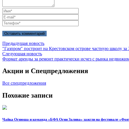
Предыдущая новость
"Газпром" построит на Крестовском острове частную школу за 
Следующая новость
Формат аренды за ремонт практически исчез с рынка недвижи
Акции и
Спецпредложения
Все спецпредложения
Похожие
записи
Чайка Огнюша и команда «БФА Огни Залива» зажгли на фестивале «Фон