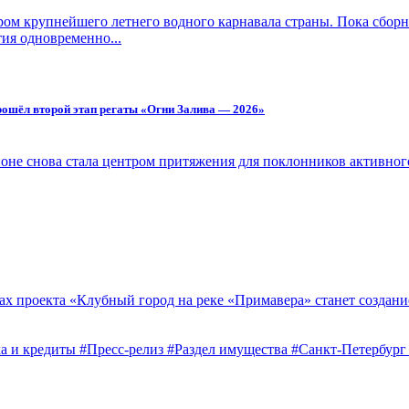
м крупнейшего летнего водного карнавала страны. Пока сборн
ия одновременно...
 прошёл второй этап регаты «Огни Залива — 2026»
йоне снова стала центром притяжения для поклонников активног
х проекта «Клубный город на реке «Примавера» станет создание
а и кредиты
#Пресс-релиз
#Раздел имущества
#Санкт-Петербур