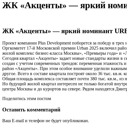
ЖК «Акценты» — яркий номи
ЖК «Акценты» — яркий номинант URB
Проект компании Plus Development поборется за победу в трех
Оргкомитет 17-й Московской премии Urban 2025 включил райо
жилой комплекс бизнес-класса Москвы», «Премьеры года» и «Л
Сегодня квартал «Акценты» задает новые стандарты жизни в с
создан с учетом современных трендов: переменная этажность 
район «Акценты». При этом особое внимание уделили важным э
другое. Всего в составе квартала построят около 36 тыс. кв.м.
Общая площадь комплекса составляет почти 380 тыс. кв.м., из н
Но будущий жилой квартал интересен не только богатой внутр
центра Москвы и до курортов на севере. Рядом находятся Дми
Поделитись этим постом
Оставить комментарий
Ваш E-mail и телефон не будет опубликован.