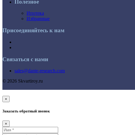
Полезное
Ипотека
Избранные
Присоединяйтесь к нам
Связаться с нами
sales@dante-research.com
© 2026 Skvartiroy.ru
×
Заказать обратный звонок
×