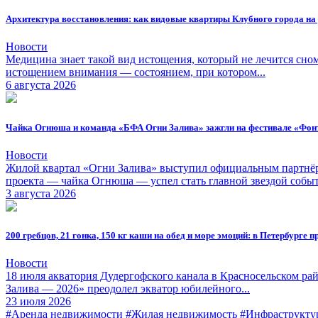
Архитектура восстановления: как видовые квартиры Клубного города на
Новости
Медицина знает такой вид истощения, который не лечится сно
истощением внимания — состоянием, при котором...
6 августа 2026
Чайка Огнюша и команда «БФА Огни Залива» зажгли на фестивале «Фон
Новости
Жилой квартал «Огни Залива» выступил официальным партнёро
проекта — чайка Огнюша — успел стать главной звездой событ
3 августа 2026
200 гребцов, 21 гонка, 150 кг каши на обед и море эмоций: в Петербурге
Новости
18 июля акватория Дудергофского канала в Красносельском ра
Залива — 2026» преодолел экватор юбилейного...
23 июля 2026
#Аренда недвижимости
#Жилая недвижимость
#Инфраструкту