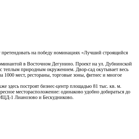
т претендовать на победу номинациях «Лучший строящийся
доминантой в Восточном Дегунино. Проект на ул. Дубнинской
т с теплым природным окружением. Двор-сад окутывает весь
 1000 мест, рестораны, торговые зоны, фитнес и многое
акже здесь построят бизнес-центр площадью 81 тыс. кв. м.
ересное месторасположение: одинаково удобно добираться до
 МЦД-1 Лианозово и Бескудниково.