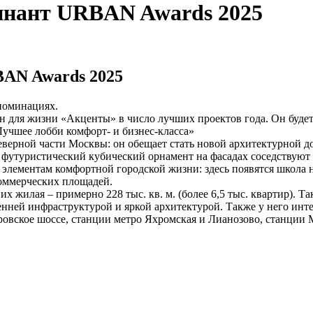
нант URBAN Awards 2025
AN Awards 2025
 номинациях.
н для жизни «Акценты» в число лучших проектов года. Он буде
учшее лобби комфорт- и бизнес-класса»
еверной части Москвы: он обещает стать новой архитектурной 
и футуристический кубический орнамент на фасадах соседствую
лементам комфортной городской жизни: здесь появятся школа на
 коммерческих площадей.
их жилая – примерно 228 тыс. кв. м. (более 6,5 тыс. квартир). Т
енней инфраструктурой и яркой архитектурой. Также у него инт
тровское шоссе, станции метро Яхромская и Лианозово, станции