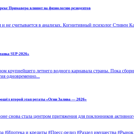
 реке Примавера влияют на физиологию резидентов
м и не считывается в анализах. Когнитивный психолог Стивен К
танка SUP-2026»
м крупнейшего летнего водного карнавала страны. Пока сборн
ия одновременно...
 прошёл второй этап регаты «Огни Залива — 2026»
йоне снова стала центром притяжения для поклонников активног
ра
#Ипотека и кредиты
#Пресс-релиз
#Раздел имущества
#Рынок