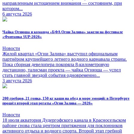
направленным истощением внимания — состоянием, при
котором...
6 августа 2026
Чайка Огнюша и команда «БФА Огни Залива» зажгли на фестивале
«Фонтанка SUP-2026»
Новости
Жилой квартал «Огни Залива» выступил официальным
партнёром крупнейшего летнего водного карнавала страны.
Пока сборная девелопера покоряла 8-километровую
дистанцию, талисман проекта — чайка Огнюша — успел
стать главной звездой события одновременно...
3 августа 2026
200 гребцов, 21 гонка, 150 кг каши на обед и море эмоций: в Петербурге
прошёл второй этап регаты «Огни Залива — 2026»
Новости
18 июля акватория Дудергофского канала в Красносельском
районе снова стала центром притяжения для поклонников
активного отдыха и водного спорта. Второй этап гребной