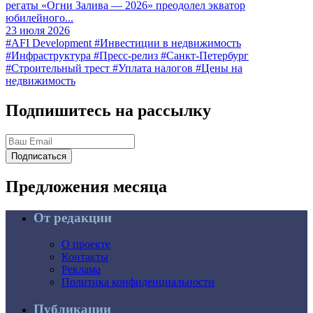
регаты «Огни Залива — 2026» преодолел экватор
юбилейного...
23 июля 2026
#AFI Development
#Инвестиции в недвижимость
#Инфраструктура
#Пресс-релиз
#Санкт-Петербург
#Строительный трест
#Уплата налогов
#Цены на
недвижимость
Подпишитесь на рассылку
Подписаться
Предложения
месяца
От редакции
О проекте
Контакты
Реклама
Политика конфиденциальности
Публикации