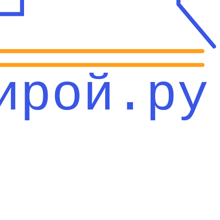
ирой.ру