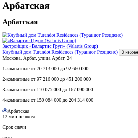
Арбатская
Арбатская
Застройщик
«Валартис Груп» (Valartis Group)
Клубный дом Turandot Residences (Турандот Резиденс)
В избра
Москова, Арбат, улица Арбат, 24
1-комнатные
от
70 713 000
до
92 660 000
2-комнатные
от
97 216 000
до
451 200 000
3-комнатные
от
110 075 000
до
167 090 000
4-комнатные
от
150 084 000
до
204 314 000
Арбатская
12 мин пешком
Срок сдачи
сдан