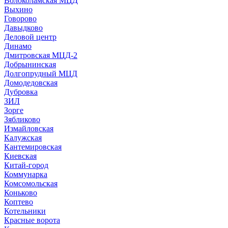
Волоколамская МЦД
Выхино
Говорово
Давыдково
Деловой центр
Динамо
Дмитровская МЦД-2
Добрынинская
Долгопрудный МЦД
Домодедовская
Дубровка
ЗИЛ
Зорге
Зябликово
Измайловская
Калужская
Кантемировская
Киевская
Китай-город
Коммунарка
Комсомольская
Коньково
Коптево
Котельники
Красные ворота