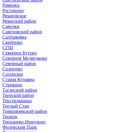
Раменки
Ростокино
Рязановское
Рязанский район
Савелки
Савеловский район
Салтыковка
Свиблово
СГШ
Северное Бутово
Северное Медведково
Северный район
Солнцево
Сосенское
Старая Купавна
Строкино
Таганский район
Тверской район
Текстильщики
Теплый Стан
Тимирязевский район
Троицк
Тропарево-Никулино
Филевский Парк