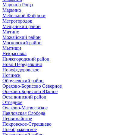
Марьина Роща
Марьино
Мебельной Фабрики
Метрогородок
Мещанский район
Митино
Можайский район
Московский район
Мытищи
Некрасовка
Нижегородский район
Ново-Переделкино
Новофедоровское
Ногинск
Обручевский район
Орехово-Борисово Северное
Орехово-Борисово Южное
Останкинский район
Отрадное
Очаково-Матвеевское
Павловская Слобода
Первомайское
Покровское-Стрешнево
Преображенское
Пресненский район