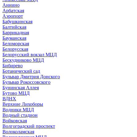
Аннино
Арбатская
Аэропорт
Бабушкинская
Балтийская
Баррикадная
Бауманская
Беломорская
Белорусская
Белорусский вокзал МЦД
Бескудниково МЦД
Бибирево
Ботанический сад
Бульвар Дмитрия Донского
Бульвар Рокоссовского
Бунинская Аллея
Бутово МЦД
ВДНХ
Верхние Лихоборы
Водники МЦД
Водный стадион
Войковская
Волгоградский проспект
Волоколамская