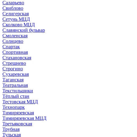
Саларьево
Свиблово
Селигерская
Сетунь МЦД
Сколково МЦД
Славянский бульвар
Смоленская
Солнцево
Спартак
Спортивная
Стахановская
Стрешнево
Строгино
Сухаревская
Таганская
Театральная
Текстильщики
Тёплый стан
Тестовская МЦД
Технопарк
Тимирязевская
Тимирязевская МЦД
Третьяковская
Трубная
Тульская