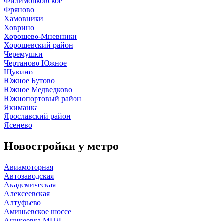
Филимонковское
Фряново
Хамовники
Ховрино
Хорошево-Мневники
Хорошевский район
Черемушки
Чертаново Южное
Щукино
Южное Бутово
Южное Медведково
Южнопортовый район
Якиманка
Ярославский район
Ясенево
Новостройки у
метро
Авиамоторная
Автозаводская
Академическая
Алексеевская
Алтуфьево
Аминьевское шоссе
Аникеевка МЦД