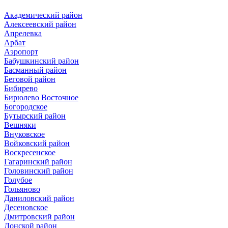
Академический район
Алексеевский район
Апрелевка
Арбат
Аэропорт
Бабушкинский район
Басманный район
Беговой район
Бибирево
Бирюлево Восточное
Богородское
Бутырский район
Вешняки
Внуковское
Войковский район
Воскресенское
Гагаринский район
Головинский район
Голубое
Гольяново
Даниловский район
Десеновское
Дмитровский район
Донской район