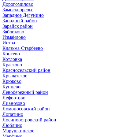
Дорогомилово
Замоскворечье
Западное Дегунино
Западный район
Зарайск район
Зябликово
Измайлово
Истра
Клязьма-Старбеево
Коптево
Котловка
Красково
Красносельский район
Крылатское
Крюково
Кунцево
Левобережный район
Лефортово
Лианозово
Ломоносовский район
Лопатино
Лосиноостровский район
Люблино
Марушкинское
Марфино