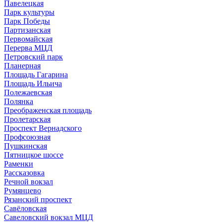
Павелецкая
Парк культуры
Парк Победы
Партизанская
Первомайская
Перерва МЦД
Петровский парк
Планерная
Площадь Гагарина
Площадь Ильича
Полежаевская
Полянка
Преображенская площадь
Пролетарская
Проспект Вернадского
Профсоюзная
Пушкинская
Пятницкое шоссе
Раменки
Рассказовка
Речной вокзал
Румянцево
Рязанский проспект
Савёловская
Савеловский вокзал МЦД