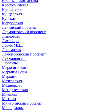
Крестьянская застава
Кропоткинская
Крылатское
Кунцевская
Курская
Кутузовская
Ленинский проспект
Лермонтовский проспект
Лианозово
Лихоборы
Лобня МЦД
Локомотив
Ломоносовский проспект
Лухмановская
Люблино
Марксистская
Марьина Роща
Марьино
Маяковская
Медведково
Менделеевская
Минская
Митино
Мичуринский проспект
Молодёжная