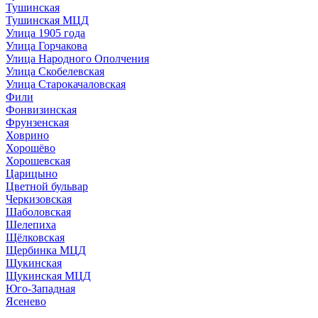
Тушинская
Тушинская МЦД
Улица 1905 года
Улица Горчакова
Улица Народного Ополчения
Улица Скобелевская
Улица Старокачаловская
Фили
Фонвизинская
Фрунзенская
Ховрино
Хорошёво
Хорошевская
Царицыно
Цветной бульвар
Черкизовская
Шаболовская
Шелепиха
Щёлковская
Щербинка МЦД
Щукинская
Щукинская МЦД
Юго-Западная
Ясенево