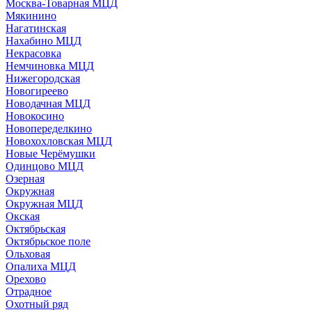
Москва-Товарная МЦД
Мякинино
Нагатинская
Нахабино МЦД
Некрасовка
Немчиновка МЦД
Нижегородская
Новогиреево
Новодачная МЦД
Новокосино
Новопеределкино
Новохохловская МЦД
Новые Черёмушки
Одинцово МЦД
Озерная
Окружная
Окружная МЦД
Окская
Октябрьская
Октябрьское поле
Ольховая
Опалиха МЦД
Орехово
Отрадное
Охотный ряд