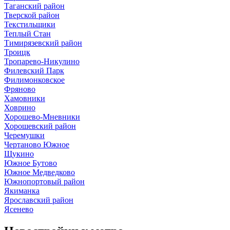
Таганский район
Тверской район
Текстильщики
Теплый Стан
Тимирязевский район
Троицк
Тропарево-Никулино
Филевский Парк
Филимонковское
Фряново
Хамовники
Ховрино
Хорошево-Мневники
Хорошевский район
Черемушки
Чертаново Южное
Щукино
Южное Бутово
Южное Медведково
Южнопортовый район
Якиманка
Ярославский район
Ясенево