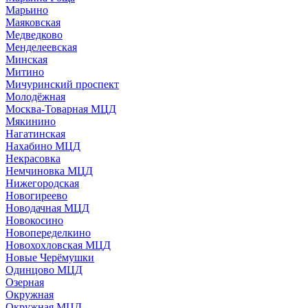
Марьино
Маяковская
Медведково
Менделеевская
Минская
Митино
Мичуринский проспект
Молодёжная
Москва-Товарная МЦД
Мякинино
Нагатинская
Нахабино МЦД
Некрасовка
Немчиновка МЦД
Нижегородская
Новогиреево
Новодачная МЦД
Новокосино
Новопеределкино
Новохохловская МЦД
Новые Черёмушки
Одинцово МЦД
Озерная
Окружная
Окружная МЦД