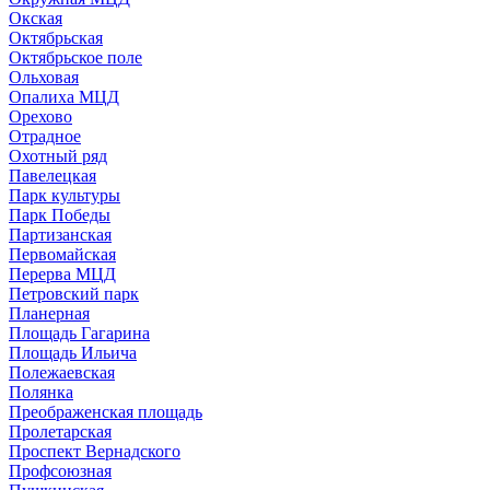
Окская
Октябрьская
Октябрьское поле
Ольховая
Опалиха МЦД
Орехово
Отрадное
Охотный ряд
Павелецкая
Парк культуры
Парк Победы
Партизанская
Первомайская
Перерва МЦД
Петровский парк
Планерная
Площадь Гагарина
Площадь Ильича
Полежаевская
Полянка
Преображенская площадь
Пролетарская
Проспект Вернадского
Профсоюзная