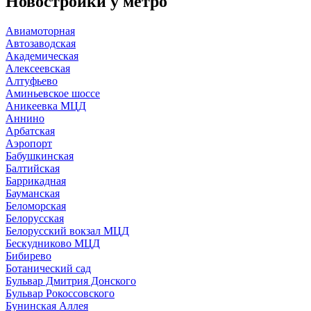
Новостройки у
метро
Авиамоторная
Автозаводская
Академическая
Алексеевская
Алтуфьево
Аминьевское шоссе
Аникеевка МЦД
Аннино
Арбатская
Аэропорт
Бабушкинская
Балтийская
Баррикадная
Бауманская
Беломорская
Белорусская
Белорусский вокзал МЦД
Бескудниково МЦД
Бибирево
Ботанический сад
Бульвар Дмитрия Донского
Бульвар Рокоссовского
Бунинская Аллея