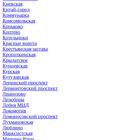
Киевская
Китай-город
Коммунарка
Комсомольская
Коньково
Коптево
Котельники
Красные ворота
Крестьянская застава
Кропоткинская
Крылатское
Кунцевская
Курская
Кутузовская
Ленинский проспект
Лермонтовский проспект
Лианозово
Лихоборы
Лобня МЦД
Локомотив
Ломоносовский проспект
Лухмановская
Люблино
Марксистская
Марьина Роща