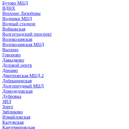
Бутово МЦД
ВДНХ
Верхние Лихоборы
Водники МЦД
Водный стадион
Войковская
Волгоградский проспект
Волоколамская
Волоколамская МЦД
Выхино
Говорово
Давыдково
Деловой центр
Динамо
Дмитровская МЦД-2
Добрынинская
Долгопрудный МЦД
Домодедовская
Дубровка
ЗИЛ
Зорге
Зябликово
Измайловская
Калужская
Кантемировская