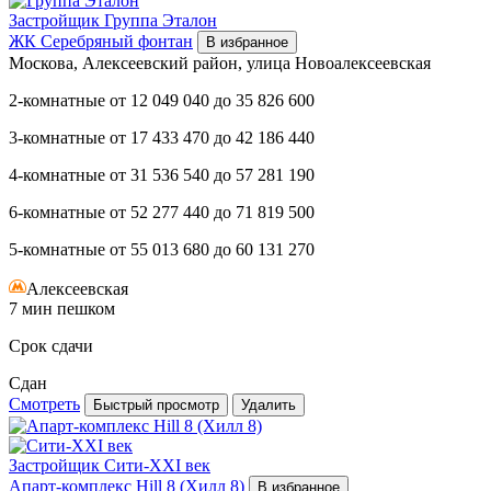
Застройщик
Группа Эталон
ЖК Серебряный фонтан
В избранное
Москова, Алексеевский район, улица Новоалексеевская
2-комнатные
от
12 049 040
до
35 826 600
3-комнатные
от
17 433 470
до
42 186 440
4-комнатные
от
31 536 540
до
57 281 190
6-комнатные
от
52 277 440
до
71 819 500
5-комнатные
от
55 013 680
до
60 131 270
Алексеевская
7 мин пешком
Срок сдачи
Сдан
Смотреть
Быстрый просмотр
Удалить
Застройщик
Сити-XXI век
Апарт-комплекс Hill 8 (Хилл 8)
В избранное