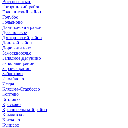
Воскресенское
Гагаринский район
Головинский район
Голубое
Гольяново
Даниловский район
Десеновское
Дмитровский район
Донской район
Дорогомилово
Замоскворечье
Западное Дегунино
Западный район
Зарайск район
Зябликово
Измайлово
Истра
Клязьма-Старбеево
Коптево
Котловка
Красково
Красносельский район
Крылатское
Крюково
Кунцево