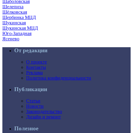
Шаболовская
Шелепиха
Щёлковская
Щербинка МЦД
Щукинская
Щукинская МЦД
Юго-Западная
Ясенево
От редакции
О проекте
Контакты
Реклама
Политика конфиденциальности
Публикации
Статьи
Новости
Законодательство
Дизайн и ремонт
Полезное