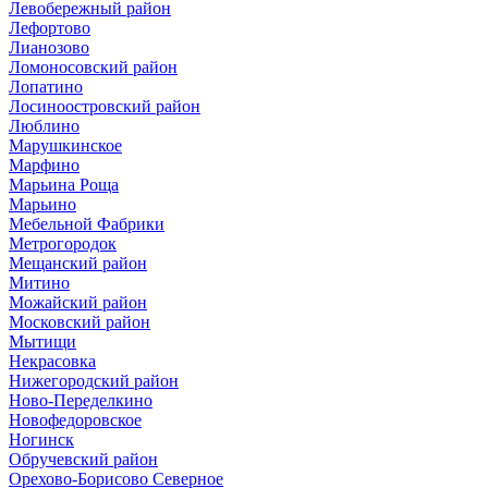
Левобережный район
Лефортово
Лианозово
Ломоносовский район
Лопатино
Лосиноостровский район
Люблино
Марушкинское
Марфино
Марьина Роща
Марьино
Мебельной Фабрики
Метрогородок
Мещанский район
Митино
Можайский район
Московский район
Мытищи
Некрасовка
Нижегородский район
Ново-Переделкино
Новофедоровское
Ногинск
Обручевский район
Орехово-Борисово Северное