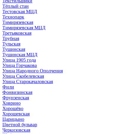
Текстильщики
Тёплый стан
Тестовская МЦД
Технопарк
Тимирязевская
Тимирязевская МЦД
Третьяковская
Трубная
Тульская
Тушинская
Тушинская МЦД
Улица 1905 года
Улица Горчакова
Улица Народного Ополчения
Улица Скобелевская
Улица Старокачаловская
Фили
Фонвизинская
Фрунзенская
Ховрино
Хорошёво
Хорошевская
Царицыно
Цветной бульвар
Черкизовская