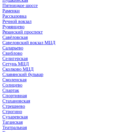
Пушкинская
Пятницкое шоссе
Раменки
Рассказовка
Речной вокзал
Румянцево
Рязанский проспект
Савёловская
Савеловский вокзал МЦД
Саларьево
Свиблово
Селигерская
Сетунь МЦД
Сколково МЦД
Славянский бульвар
Смоленская
Солнцево
Спартак
Спортивная
Стахановская
Стрешнево
Строгино
Сухаревская
Таганская
Театральная