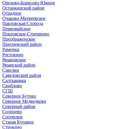
Орехово-Борисово Южное
Останкинский район
Отрадное
Очаково-Матвеевское
Павловская Слобода
Первомайское
Покровское-Стрешнево
Преображенское
Пресненский район
Раменки
Ростокино
Рязановское
Рязанский район
Савелки
Савеловский район
Салтыковка
Свиблово
СГШ
Северное Бутово
Северное Медведково
Северный район
Солнцево
Сосенское
Старая Купавна
Строкино