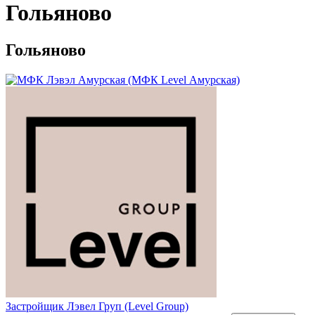
Гольяново
Гольяново
Застройщик
Лэвел Груп (Level Group)