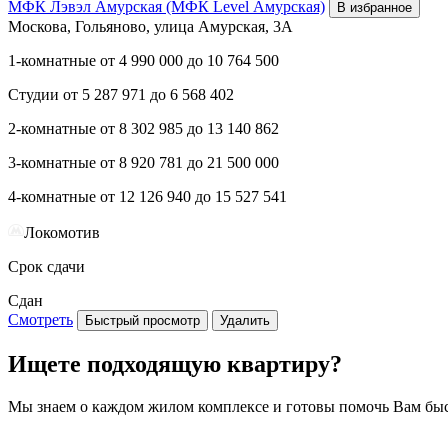
МФК Лэвэл Амурская (МФК Level Амурская)
В избранное
Москова, Гольяново, улица Амурская, 3А
1-комнатные
от
4 990 000
до
10 764 500
Студии
от
5 287 971
до
6 568 402
2-комнатные
от
8 302 985
до
13 140 862
3-комнатные
от
8 920 781
до
21 500 000
4-комнатные
от
12 126 940
до
15 527 541
Локомотив
Срок сдачи
Сдан
Смотреть
Быстрый просмотр
Удалить
Ищете подходящую квартиру?
Мы знаем о каждом жилом комплексе и готовы помочь Вам бы