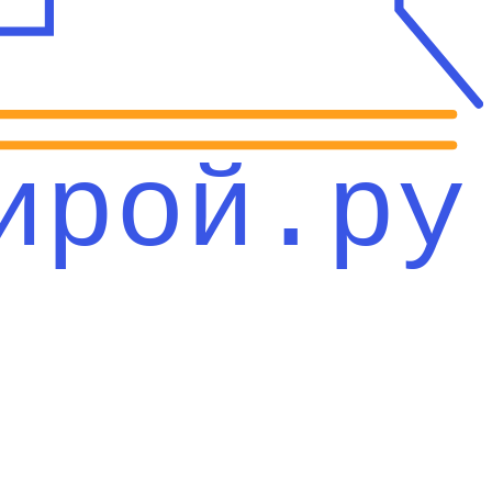
ирой.ру