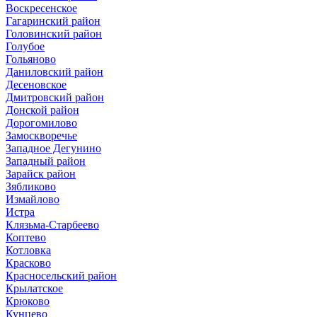
Воскресенское
Гагаринский район
Головинский район
Голубое
Гольяново
Даниловский район
Десеновское
Дмитровский район
Донской район
Дорогомилово
Замоскворечье
Западное Дегунино
Западный район
Зарайск район
Зябликово
Измайлово
Истра
Клязьма-Старбеево
Коптево
Котловка
Красково
Красносельский район
Крылатское
Крюково
Кунцево