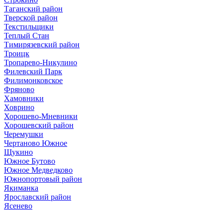
Таганский район
Тверской район
Текстильщики
Теплый Стан
Тимирязевский район
Троицк
Тропарево-Никулино
Филевский Парк
Филимонковское
Фряново
Хамовники
Ховрино
Хорошево-Мневники
Хорошевский район
Черемушки
Чертаново Южное
Щукино
Южное Бутово
Южное Медведково
Южнопортовый район
Якиманка
Ярославский район
Ясенево