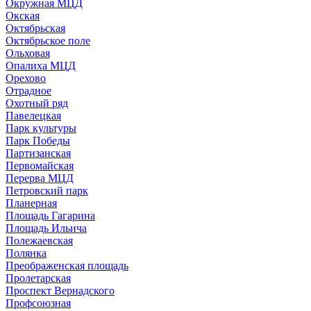
Окружная МЦД
Окская
Октябрьская
Октябрьское поле
Ольховая
Опалиха МЦД
Орехово
Отрадное
Охотный ряд
Павелецкая
Парк культуры
Парк Победы
Партизанская
Первомайская
Перерва МЦД
Петровский парк
Планерная
Площадь Гагарина
Площадь Ильича
Полежаевская
Полянка
Преображенская площадь
Пролетарская
Проспект Вернадского
Профсоюзная