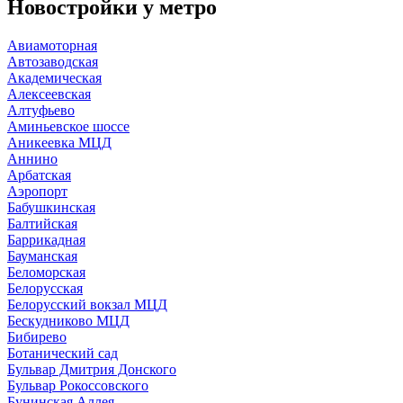
Новостройки у
метро
Авиамоторная
Автозаводская
Академическая
Алексеевская
Алтуфьево
Аминьевское шоссе
Аникеевка МЦД
Аннино
Арбатская
Аэропорт
Бабушкинская
Балтийская
Баррикадная
Бауманская
Беломорская
Белорусская
Белорусский вокзал МЦД
Бескудниково МЦД
Бибирево
Ботанический сад
Бульвар Дмитрия Донского
Бульвар Рокоссовского
Бунинская Аллея