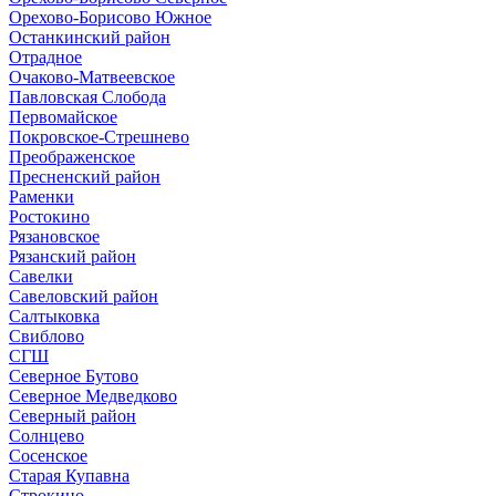
Орехово-Борисово Южное
Останкинский район
Отрадное
Очаково-Матвеевское
Павловская Слобода
Первомайское
Покровское-Стрешнево
Преображенское
Пресненский район
Раменки
Ростокино
Рязановское
Рязанский район
Савелки
Савеловский район
Салтыковка
Свиблово
СГШ
Северное Бутово
Северное Медведково
Северный район
Солнцево
Сосенское
Старая Купавна
Строкино