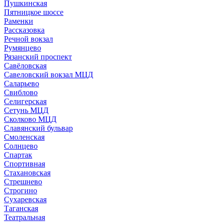
Пушкинская
Пятницкое шоссе
Раменки
Рассказовка
Речной вокзал
Румянцево
Рязанский проспект
Савёловская
Савеловский вокзал МЦД
Саларьево
Свиблово
Селигерская
Сетунь МЦД
Сколково МЦД
Славянский бульвар
Смоленская
Солнцево
Спартак
Спортивная
Стахановская
Стрешнево
Строгино
Сухаревская
Таганская
Театральная