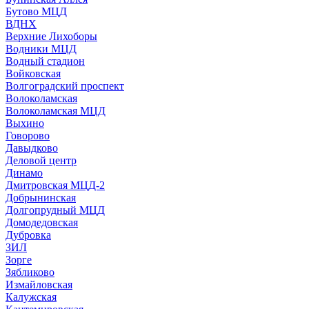
Бутово МЦД
ВДНХ
Верхние Лихоборы
Водники МЦД
Водный стадион
Войковская
Волгоградский проспект
Волоколамская
Волоколамская МЦД
Выхино
Говорово
Давыдково
Деловой центр
Динамо
Дмитровская МЦД-2
Добрынинская
Долгопрудный МЦД
Домодедовская
Дубровка
ЗИЛ
Зорге
Зябликово
Измайловская
Калужская