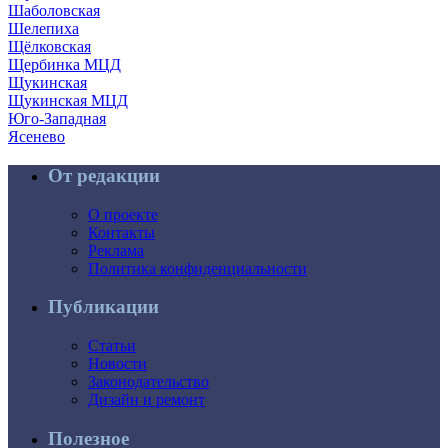
Шаболовская
Шелепиха
Щёлковская
Щербинка МЦД
Щукинская
Щукинская МЦД
Юго-Западная
Ясенево
От редакции
О проекте
Контакты
Реклама
Политика конфиденциальности
Публикации
Статьи
Новости
Законодательство
Дизайн и ремонт
Полезное