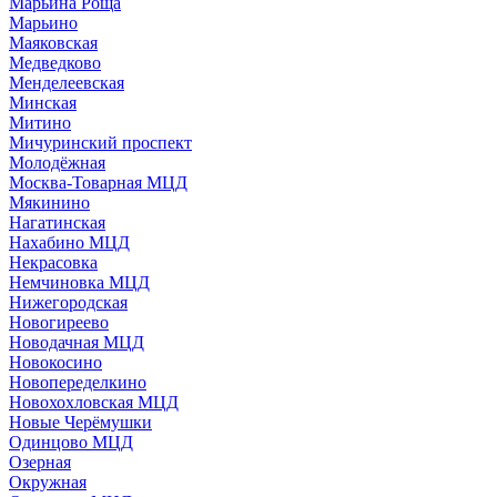
Марьина Роща
Марьино
Маяковская
Медведково
Менделеевская
Минская
Митино
Мичуринский проспект
Молодёжная
Москва-Товарная МЦД
Мякинино
Нагатинская
Нахабино МЦД
Некрасовка
Немчиновка МЦД
Нижегородская
Новогиреево
Новодачная МЦД
Новокосино
Новопеределкино
Новохохловская МЦД
Новые Черёмушки
Одинцово МЦД
Озерная
Окружная