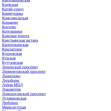
Кантемировская
Киевская
Китай-город
Коммунарка
Комсомольская
Коньково
Коптево
Котельники
Красные ворота
Крестьянская застава
Кропоткинская
Крылатское
Кунцевская
Курская
Кутузовская
Ленинский проспект
Лермонтовский проспект
Лианозово
Лихоборы
Лобня МЦД
Локомотив
Ломоносовский проспект
Лухмановская
Люблино
Марксистская