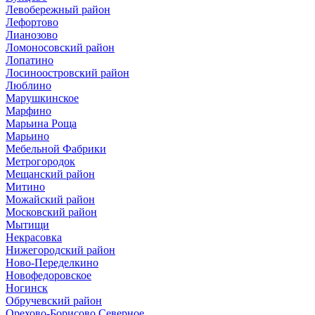
Левобережный район
Лефортово
Лианозово
Ломоносовский район
Лопатино
Лосиноостровский район
Люблино
Марушкинское
Марфино
Марьина Роща
Марьино
Мебельной Фабрики
Метрогородок
Мещанский район
Митино
Можайский район
Московский район
Мытищи
Некрасовка
Нижегородский район
Ново-Переделкино
Новофедоровское
Ногинск
Обручевский район
Орехово-Борисово Северное