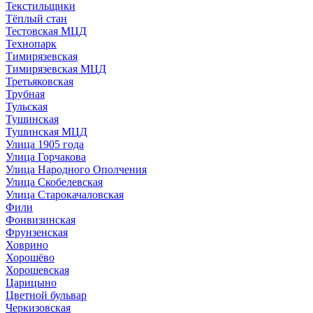
Текстильщики
Тёплый стан
Тестовская МЦД
Технопарк
Тимирязевская
Тимирязевская МЦД
Третьяковская
Трубная
Тульская
Тушинская
Тушинская МЦД
Улица 1905 года
Улица Горчакова
Улица Народного Ополчения
Улица Скобелевская
Улица Старокачаловская
Фили
Фонвизинская
Фрунзенская
Ховрино
Хорошёво
Хорошевская
Царицыно
Цветной бульвар
Черкизовская