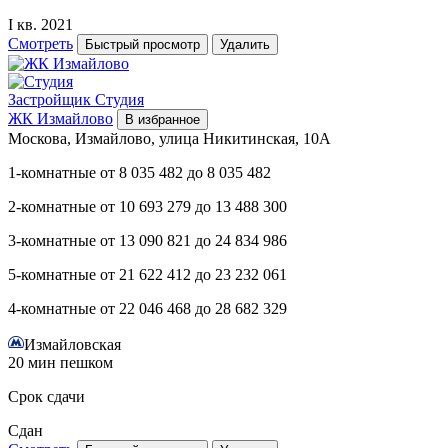
I кв. 2021
Смотреть
Быстрый просмотр
Удалить
Застройщик
Студия
ЖК Измайлово
В избранное
Москова, Измайлово, улица Никитинская, 10А
1-комнатные
от
8 035 482
до
8 035 482
2-комнатные
от
10 693 279
до
13 488 300
3-комнатные
от
13 090 821
до
24 834 986
5-комнатные
от
21 622 412
до
23 232 061
4-комнатные
от
22 046 468
до
28 682 329
Измайловская
20 мин пешком
Срок сдачи
Сдан