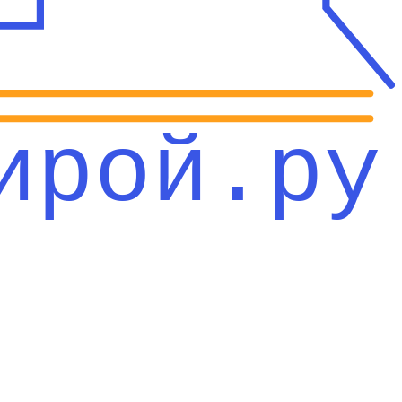
ирой.ру