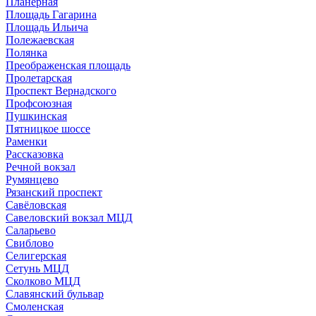
Планерная
Площадь Гагарина
Площадь Ильича
Полежаевская
Полянка
Преображенская площадь
Пролетарская
Проспект Вернадского
Профсоюзная
Пушкинская
Пятницкое шоссе
Раменки
Рассказовка
Речной вокзал
Румянцево
Рязанский проспект
Савёловская
Савеловский вокзал МЦД
Саларьево
Свиблово
Селигерская
Сетунь МЦД
Сколково МЦД
Славянский бульвар
Смоленская