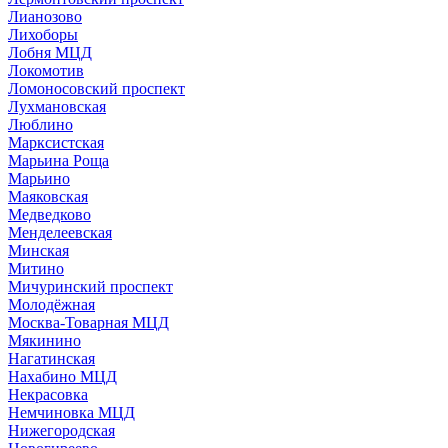
Лианозово
Лихоборы
Лобня МЦД
Локомотив
Ломоносовский проспект
Лухмановская
Люблино
Марксистская
Марьина Роща
Марьино
Маяковская
Медведково
Менделеевская
Минская
Митино
Мичуринский проспект
Молодёжная
Москва-Товарная МЦД
Мякинино
Нагатинская
Нахабино МЦД
Некрасовка
Немчиновка МЦД
Нижегородская