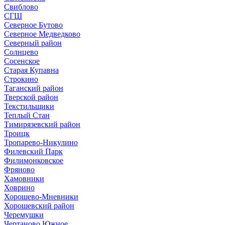
Свиблово
СГШ
Северное Бутово
Северное Медведково
Северный район
Солнцево
Сосенское
Старая Купавна
Строкино
Таганский район
Тверской район
Текстильщики
Теплый Стан
Тимирязевский район
Троицк
Тропарево-Никулино
Филевский Парк
Филимонковское
Фряново
Хамовники
Ховрино
Хорошево-Мневники
Хорошевский район
Черемушки
Чертаново Южное