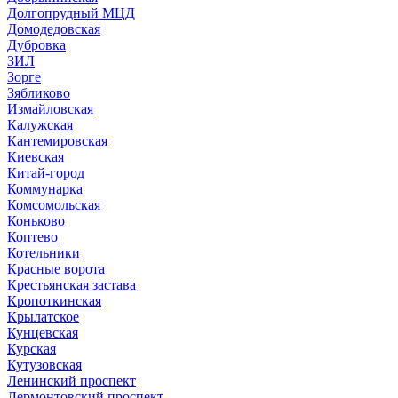
Долгопрудный МЦД
Домодедовская
Дубровка
ЗИЛ
Зорге
Зябликово
Измайловская
Калужская
Кантемировская
Киевская
Китай-город
Коммунарка
Комсомольская
Коньково
Коптево
Котельники
Красные ворота
Крестьянская застава
Кропоткинская
Крылатское
Кунцевская
Курская
Кутузовская
Ленинский проспект
Лермонтовский проспект