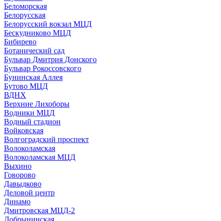
Беломорская
Белорусская
Белорусский вокзал МЦД
Бескудниково МЦД
Бибирево
Ботанический сад
Бульвар Дмитрия Донского
Бульвар Рокоссовского
Бунинская Аллея
Бутово МЦД
ВДНХ
Верхние Лихоборы
Водники МЦД
Водный стадион
Войковская
Волгоградский проспект
Волоколамская
Волоколамская МЦД
Выхино
Говорово
Давыдково
Деловой центр
Динамо
Дмитровская МЦД-2
Добрынинская