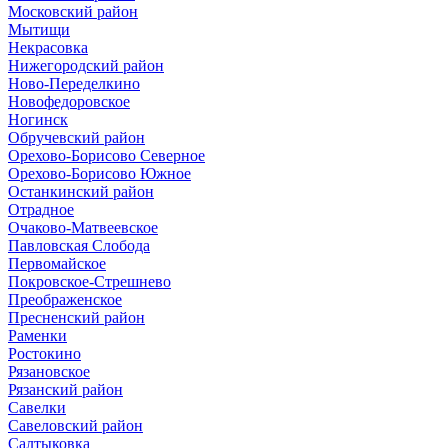
Московский район
Мытищи
Некрасовка
Нижегородский район
Ново-Переделкино
Новофедоровское
Ногинск
Обручевский район
Орехово-Борисово Северное
Орехово-Борисово Южное
Останкинский район
Отрадное
Очаково-Матвеевское
Павловская Слобода
Первомайское
Покровское-Стрешнево
Преображенское
Пресненский район
Раменки
Ростокино
Рязановское
Рязанский район
Савелки
Савеловский район
Салтыковка