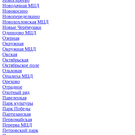
Новогиреево
Новодачная МЦД
Новокосино
Новопеределкино
Новохохловская МЦД
Новые Черёмушки
Одинцово МЦД
Озерная
Окружная
Окружная МЦД
Окская
Октябрьская
Октябрьское поле
Ольховая
Опалиха МЦД
Орехово
Отрадное
Охотный ряд
Павелецкая
Парк культуры
Парк Победы
Партизанская
Первомайская
Перерва МЦД
Петровский парк