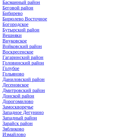
Басманный район
Беговой район
Бибирево
Бирюлево Восточное
Богородское
Бутырский район
Вешняки
Внуковское
Войковский район
Воскресенское
Гагаринский район
Головинский район
Голубое
Гольяново
Даниловский район
Десеновское
Дмитровский район
Донской район
Дорогомилово
Замоскворечье
Западное Дегунино
Западный район
Зарайск район
Зябликово
Измайлово