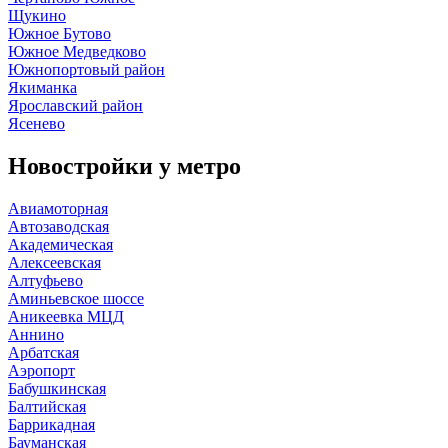
Щукино
Южное Бутово
Южное Медведково
Южнопортовый район
Якиманка
Ярославский район
Ясенево
Новостройки у
метро
Авиамоторная
Автозаводская
Академическая
Алексеевская
Алтуфьево
Аминьевское шоссе
Аникеевка МЦД
Аннино
Арбатская
Аэропорт
Бабушкинская
Балтийская
Баррикадная
Бауманская