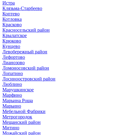
Истра
Клязьма-Старбеево
Коптево
Котловка
Красково
Красносельский район
Крылатское
Крюково
Кунцево
Левобережный район
Лефортово
Лианозово
Ломоносовский район
Лопатино
Лосиноостровский район
Люблино
Марушкинское
Марфино
Марьина Роща
Марьино
Мебельной Фабрики
Метрогородок
Мещанский район
Митино
Можайский район