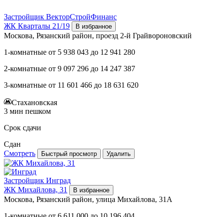
Застройщик
ВекторСтройФинанс
ЖК Кварталы 21/19
В избранное
Москова, Рязанский район, проезд 2-й Грайвороновский
1-комнатные
от
5 938 043
до
12 941 280
2-комнатные
от
9 097 296
до
14 247 387
3-комнатные
от
11 601 466
до
18 631 620
Стахановская
3 мин пешком
Срок сдачи
Сдан
Смотреть
Быстрый просмотр
Удалить
Застройщик
Инград
ЖК Михайлова, 31
В избранное
Москова, Рязанский район, улица Михайлова, 31А
1-комнатные
от
6 611 000
до
10 196 404