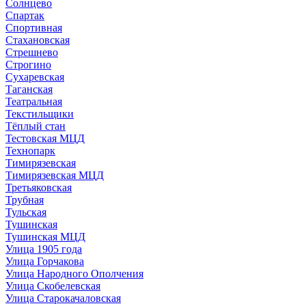
Солнцево
Спартак
Спортивная
Стахановская
Стрешнево
Строгино
Сухаревская
Таганская
Театральная
Текстильщики
Тёплый стан
Тестовская МЦД
Технопарк
Тимирязевская
Тимирязевская МЦД
Третьяковская
Трубная
Тульская
Тушинская
Тушинская МЦД
Улица 1905 года
Улица Горчакова
Улица Народного Ополчения
Улица Скобелевская
Улица Старокачаловская