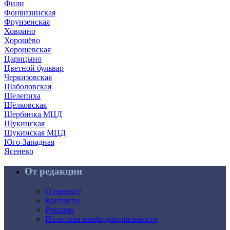
Фили
Фонвизинская
Фрунзенская
Ховрино
Хорошёво
Хорошевская
Царицыно
Цветной бульвар
Черкизовская
Шаболовская
Шелепиха
Щёлковская
Щербинка МЦД
Щукинская
Щукинская МЦД
Юго-Западная
Ясенево
От редакции
О проекте
Контакты
Реклама
Политика конфиденциальности