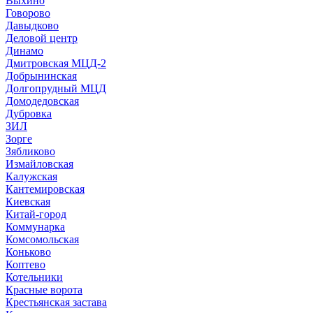
Выхино
Говорово
Давыдково
Деловой центр
Динамо
Дмитровская МЦД-2
Добрынинская
Долгопрудный МЦД
Домодедовская
Дубровка
ЗИЛ
Зорге
Зябликово
Измайловская
Калужская
Кантемировская
Киевская
Китай-город
Коммунарка
Комсомольская
Коньково
Коптево
Котельники
Красные ворота
Крестьянская застава