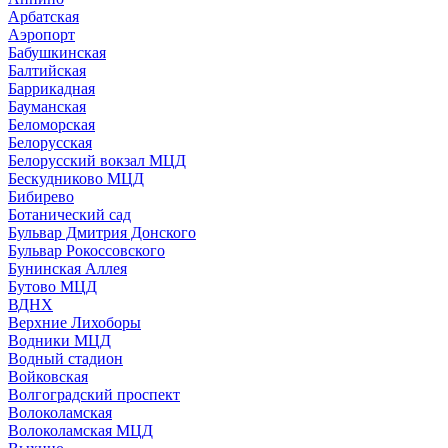
Арбатская
Аэропорт
Бабушкинская
Балтийская
Баррикадная
Бауманская
Беломорская
Белорусская
Белорусский вокзал МЦД
Бескудниково МЦД
Бибирево
Ботанический сад
Бульвар Дмитрия Донского
Бульвар Рокоссовского
Бунинская Аллея
Бутово МЦД
ВДНХ
Верхние Лихоборы
Водники МЦД
Водный стадион
Войковская
Волгоградский проспект
Волоколамская
Волоколамская МЦД