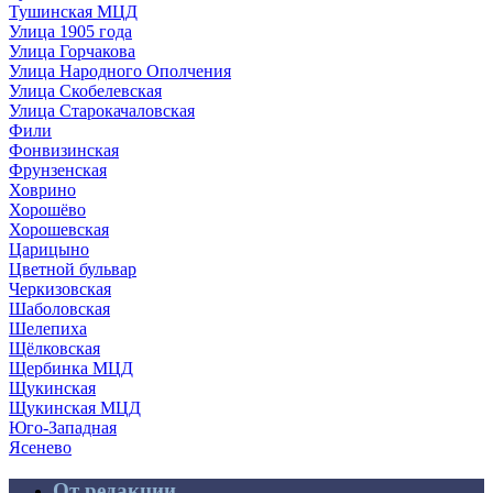
Тушинская МЦД
Улица 1905 года
Улица Горчакова
Улица Народного Ополчения
Улица Скобелевская
Улица Старокачаловская
Фили
Фонвизинская
Фрунзенская
Ховрино
Хорошёво
Хорошевская
Царицыно
Цветной бульвар
Черкизовская
Шаболовская
Шелепиха
Щёлковская
Щербинка МЦД
Щукинская
Щукинская МЦД
Юго-Западная
Ясенево
От редакции