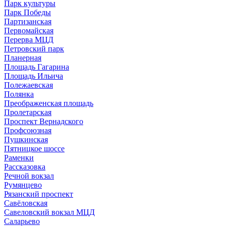
Парк культуры
Парк Победы
Партизанская
Первомайская
Перерва МЦД
Петровский парк
Планерная
Площадь Гагарина
Площадь Ильича
Полежаевская
Полянка
Преображенская площадь
Пролетарская
Проспект Вернадского
Профсоюзная
Пушкинская
Пятницкое шоссе
Раменки
Рассказовка
Речной вокзал
Румянцево
Рязанский проспект
Савёловская
Савеловский вокзал МЦД
Саларьево