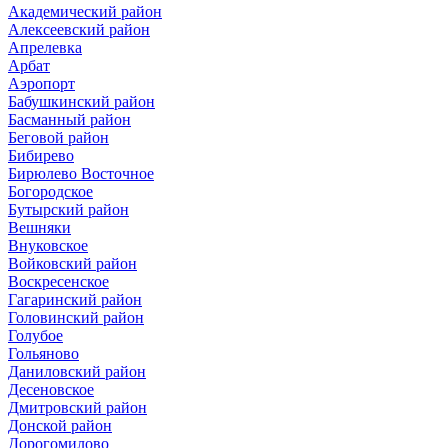
Академический район
Алексеевский район
Апрелевка
Арбат
Аэропорт
Бабушкинский район
Басманный район
Беговой район
Бибирево
Бирюлево Восточное
Богородское
Бутырский район
Вешняки
Внуковское
Войковский район
Воскресенское
Гагаринский район
Головинский район
Голубое
Гольяново
Даниловский район
Десеновское
Дмитровский район
Донской район
Дорогомилово