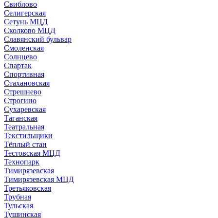
Свиблово
Селигерская
Сетунь МЦД
Сколково МЦД
Славянский бульвар
Смоленская
Солнцево
Спартак
Спортивная
Стахановская
Стрешнево
Строгино
Сухаревская
Таганская
Театральная
Текстильщики
Тёплый стан
Тестовская МЦД
Технопарк
Тимирязевская
Тимирязевская МЦД
Третьяковская
Трубная
Тульская
Тушинская