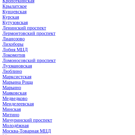
Кропоткинская
Крылатское
Кунцевская
Курская
Кутузовская
Ленинский проспект
Лермонтовский проспект
Лианозово
Лихоборы
Лобня МЦД
Локомотив
Ломоносовский проспект
Лухмановская
Люблино
Марксистская
Марьина Роща
Марьино
Маяковская
Медведково
Менделеевская
Минская
Митино
Мичуринский проспект
Молодёжная
Москва-Товарная МЦД