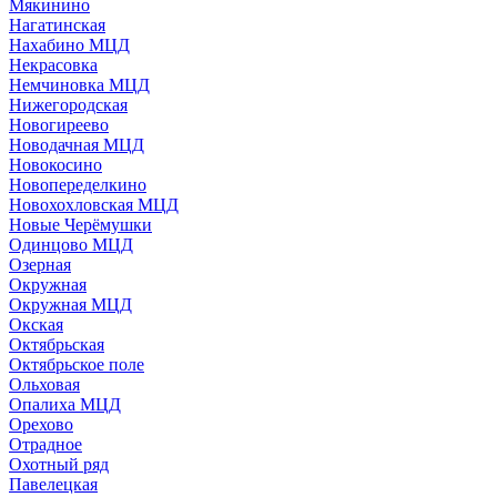
Мякинино
Нагатинская
Нахабино МЦД
Некрасовка
Немчиновка МЦД
Нижегородская
Новогиреево
Новодачная МЦД
Новокосино
Новопеределкино
Новохохловская МЦД
Новые Черёмушки
Одинцово МЦД
Озерная
Окружная
Окружная МЦД
Окская
Октябрьская
Октябрьское поле
Ольховая
Опалиха МЦД
Орехово
Отрадное
Охотный ряд
Павелецкая