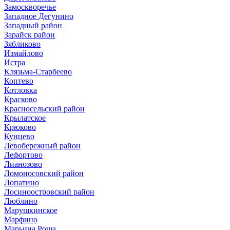
Замоскворечье
Западное Дегунино
Западный район
Зарайск район
Зябликово
Измайлово
Истра
Клязьма-Старбеево
Коптево
Котловка
Красково
Красносельский район
Крылатское
Крюково
Кунцево
Левобережный район
Лефортово
Лианозово
Ломоносовский район
Лопатино
Лосиноостровский район
Люблино
Марушкинское
Марфино
Марьина Роща