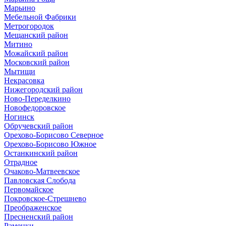
Марьино
Мебельной Фабрики
Метрогородок
Мещанский район
Митино
Можайский район
Московский район
Мытищи
Некрасовка
Нижегородский район
Ново-Переделкино
Новофедоровское
Ногинск
Обручевский район
Орехово-Борисово Северное
Орехово-Борисово Южное
Останкинский район
Отрадное
Очаково-Матвеевское
Павловская Слобода
Первомайское
Покровское-Стрешнево
Преображенское
Пресненский район
Раменки