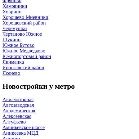
Фряново
Хамовники
Ховрино
Хорошево-Мневники
Хорошевский район
Черемушки
Чертаново Южное
Щукино
Южное Бутово
Южное Медведково
Южнопортовый район
Якиманка
Ярославский район
Ясенево
Новостройки у
метро
Авиамоторная
Автозаводская
Академическая
Алексеевская
Алтуфьево
Аминьевское шоссе
Аникеевка МЦД
Аннино