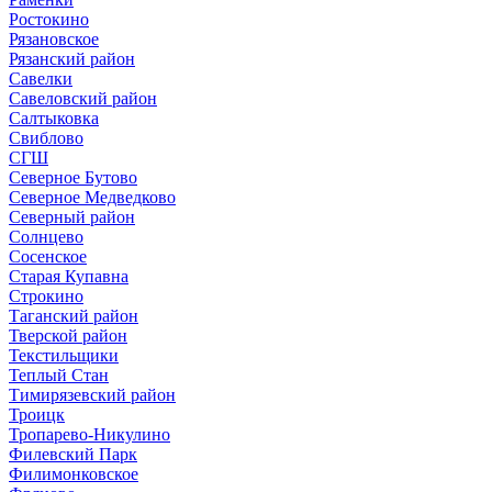
Ростокино
Рязановское
Рязанский район
Савелки
Савеловский район
Салтыковка
Свиблово
СГШ
Северное Бутово
Северное Медведково
Северный район
Солнцево
Сосенское
Старая Купавна
Строкино
Таганский район
Тверской район
Текстильщики
Теплый Стан
Тимирязевский район
Троицк
Тропарево-Никулино
Филевский Парк
Филимонковское