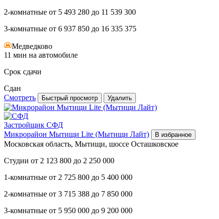
2-комнатные
от
5 493 280
до
11 539 300
3-комнатные
от
6 937 850
до
16 335 375
Медведково
11 мин на автомобиле
Срок сдачи
Сдан
Смотреть
Быстрый просмотр
Удалить
Застройщик
СФД
Микрорайон Мытищи Lite (Мытищи Лайт)
В избранное
Московская область, Мытищи, шоссе Осташковское
Студии
от
2 123 800
до
2 250 000
1-комнатные
от
2 725 800
до
5 400 000
2-комнатные
от
3 715 388
до
7 850 000
3-комнатные
от
5 950 000
до
9 200 000