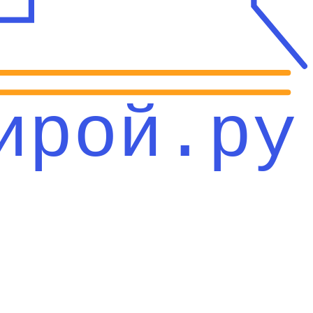
ирой.ру