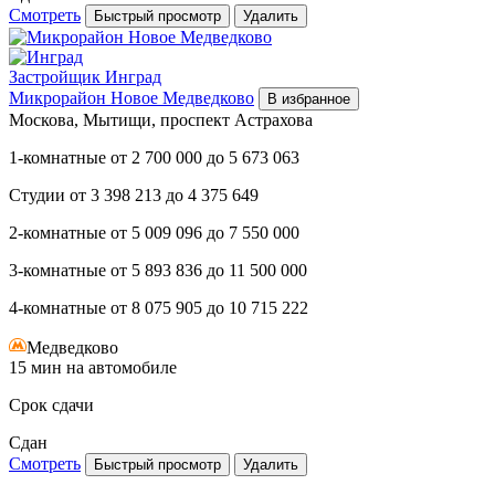
Смотреть
Быстрый просмотр
Удалить
Застройщик
Инград
Микрорайон Новое Медведково
В избранное
Москова, Мытищи, проспект Астрахова
1-комнатные
от
2 700 000
до
5 673 063
Студии
от
3 398 213
до
4 375 649
2-комнатные
от
5 009 096
до
7 550 000
3-комнатные
от
5 893 836
до
11 500 000
4-комнатные
от
8 075 905
до
10 715 222
Медведково
15 мин на автомобиле
Срок сдачи
Сдан
Смотреть
Быстрый просмотр
Удалить