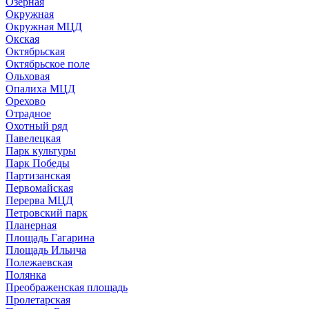
Озерная
Окружная
Окружная МЦД
Окская
Октябрьская
Октябрьское поле
Ольховая
Опалиха МЦД
Орехово
Отрадное
Охотный ряд
Павелецкая
Парк культуры
Парк Победы
Партизанская
Первомайская
Перерва МЦД
Петровский парк
Планерная
Площадь Гагарина
Площадь Ильича
Полежаевская
Полянка
Преображенская площадь
Пролетарская