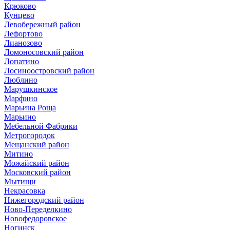
Крюково
Кунцево
Левобережный район
Лефортово
Лианозово
Ломоносовский район
Лопатино
Лосиноостровский район
Люблино
Марушкинское
Марфино
Марьина Роща
Марьино
Мебельной Фабрики
Метрогородок
Мещанский район
Митино
Можайский район
Московский район
Мытищи
Некрасовка
Нижегородский район
Ново-Переделкино
Новофедоровское
Ногинск