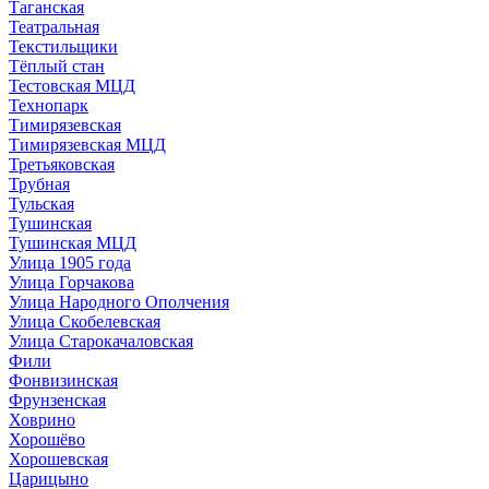
Таганская
Театральная
Текстильщики
Тёплый стан
Тестовская МЦД
Технопарк
Тимирязевская
Тимирязевская МЦД
Третьяковская
Трубная
Тульская
Тушинская
Тушинская МЦД
Улица 1905 года
Улица Горчакова
Улица Народного Ополчения
Улица Скобелевская
Улица Старокачаловская
Фили
Фонвизинская
Фрунзенская
Ховрино
Хорошёво
Хорошевская
Царицыно