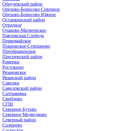
Обручевский район
Орехово-Борисово Северное
Орехово-Борисово Южное
Останкинский район
Отрадное
Очаково-Матвеевское
Павловская Слобода
Первомайское
Покровское-Стрешнево
Преображенское
Пресненский район
Раменки
Ростокино
Рязановское
Рязанский район
Савелки
Савеловский район
Салтыковка
Свиблово
СГШ
Северное Бутово
Северное Медведково
Северный район
Солнцево
Сосенское