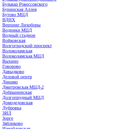
Бульвар Рокоссовского
Бунинская Аллея
Бутово МЦД
ВДНХ
Верхние Лихоборы
Водники МЦД
Водный стадион
Войковская
Волгоградский проспект
Волоколамская
Волоколамская МЦД
Выхино
Говорово
Давыдково
Деловой центр
Динамо
Дмитровская МЦД-2
Добрынинская
Долгопрудный МЦД
Домодедовская
Дубровка
ЗИЛ
Зорге
Зябликово
Измайловская