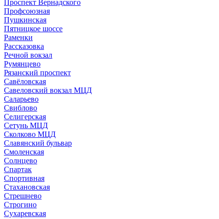
Проспект Вернадского
Профсоюзная
Пушкинская
Пятницкое шоссе
Раменки
Рассказовка
Речной вокзал
Румянцево
Рязанский проспект
Савёловская
Савеловский вокзал МЦД
Саларьево
Свиблово
Селигерская
Сетунь МЦД
Сколково МЦД
Славянский бульвар
Смоленская
Солнцево
Спартак
Спортивная
Стахановская
Стрешнево
Строгино
Сухаревская