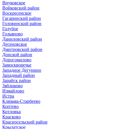
Внуковское
Войковский район
Воскресенское
Гагаринский район
Головинский район
Голубое
Гольяново
Даниловский район
Десеновское
Дмитровский район
Донской район
Дорогомилово
Замоскворечье
Западное Дегунино
Западный район
Зарайск район
Зябликово
Измайлово
Истра
Клязьма-Старбеево
Коптево
Котловка
Красково
Красносельский район
Крылатское