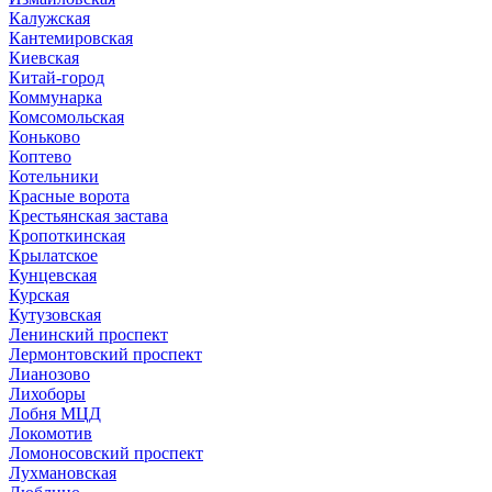
Калужская
Кантемировская
Киевская
Китай-город
Коммунарка
Комсомольская
Коньково
Коптево
Котельники
Красные ворота
Крестьянская застава
Кропоткинская
Крылатское
Кунцевская
Курская
Кутузовская
Ленинский проспект
Лермонтовский проспект
Лианозово
Лихоборы
Лобня МЦД
Локомотив
Ломоносовский проспект
Лухмановская