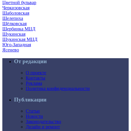
Цветной бульвар
Черкизовская
Шаболовская
Шелепиха
Щёлковская
Щербинка МЦД
Щукинская
Щукинская МЦД
Юго-Западная
Ясенево
От редакции
О проекте
Контакты
Реклама
Политика конфиденциальности
Публикации
Статьи
Новости
Законодательство
Дизайн и ремонт