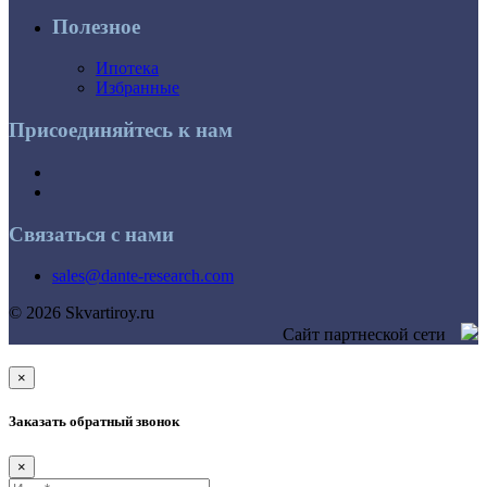
Полезное
Ипотека
Избранные
Присоединяйтесь к нам
Связаться с нами
sales@dante-research.com
© 2026 Skvartiroy.ru
Сайт партнеской сети
×
Заказать обратный звонок
×