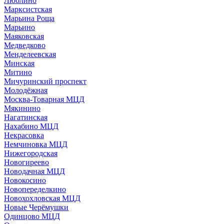
Люблино
Марксистская
Марьина Роща
Марьино
Маяковская
Медведково
Менделеевская
Минская
Митино
Мичуринский проспект
Молодёжная
Москва-Товарная МЦД
Мякинино
Нагатинская
Нахабино МЦД
Некрасовка
Немчиновка МЦД
Нижегородская
Новогиреево
Новодачная МЦД
Новокосино
Новопеределкино
Новохохловская МЦД
Новые Черёмушки
Одинцово МЦД