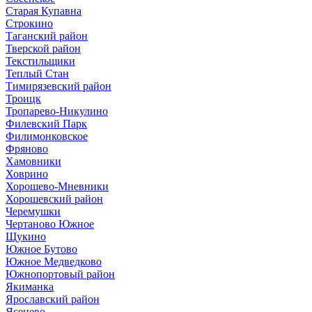
Старая Купавна
Строкино
Таганский район
Тверской район
Текстильщики
Теплый Стан
Тимирязевский район
Троицк
Тропарево-Никулино
Филевский Парк
Филимонковское
Фряново
Хамовники
Ховрино
Хорошево-Мневники
Хорошевский район
Черемушки
Чертаново Южное
Щукино
Южное Бутово
Южное Медведково
Южнопортовый район
Якиманка
Ярославский район
Ясенево